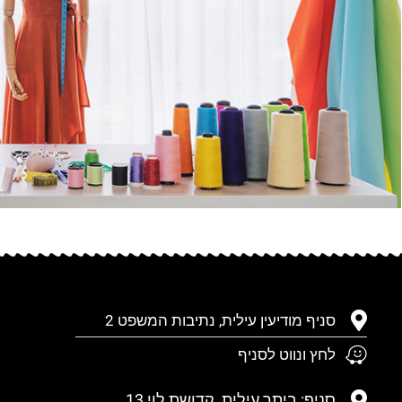
סניף מודיעין עילית, נתיבות המשפט 2
לחץ ונווט לסניף
סניף: ביתר עילית, קדושת לוי 13