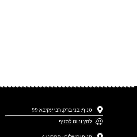
סניף: בני ברק, רבי עקיבא 99
לחץ ונווט לסניף
סניף ירושלים,: המביט 4