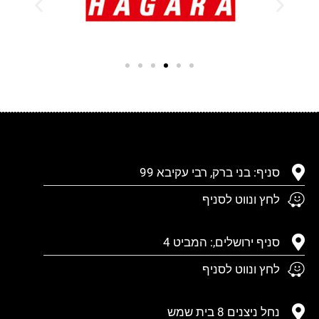
סניף: בני ברק, רבי עקיבא 99
לחץ ונווט לסניף
סניף ירושלים,: המביט 4
לחץ ונווט לסניף
נחל ניצנים 8 בית שמש